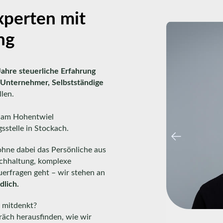
xperten mit
ng
Jahre steuerliche Erfahrung
 Unternehmer, Selbstständige
len.
en am Hohentwiel
sstelle in Stockach.
 ohne dabei das Persönliche aus
uchhaltung, komplexe
erfragen geht – wir stehen an
dlich.
h mitdenkt?
räch herausfinden, wie wir