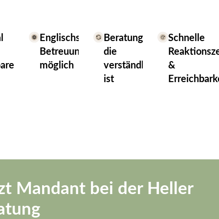
l
Englischsprachige
Beratung,
Schnelle
Betreuung
die
Reaktionsz
parend
möglich
verständlich
&
ist
Erreichbark
zt Mandant bei der Heller
atung