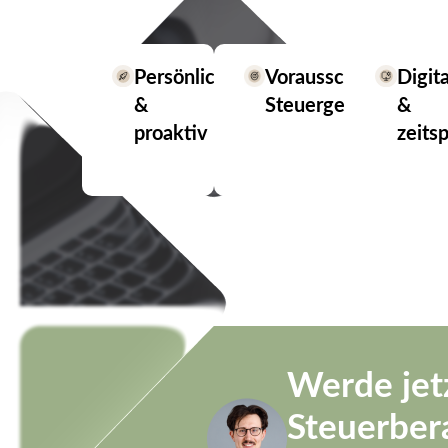
Persönlich
Vorausschauende
Digita
&
Steuergestaltung
&
proaktiv
zeits
Werde jet
Steuerber